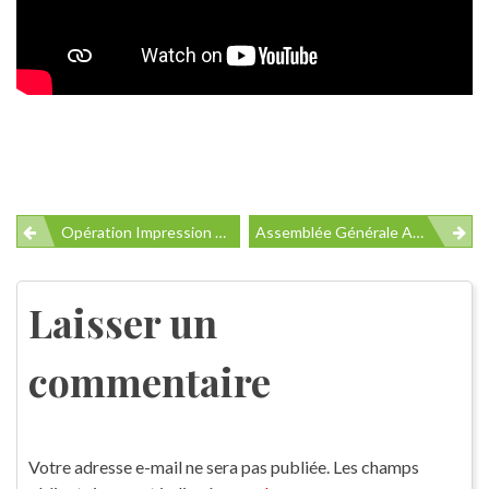
Navigation
Opération Impression 3D De Visières
Assemblée Générale Annuelle
de
l’article
Laisser un
commentaire
Votre adresse e-mail ne sera pas publiée.
Les champs