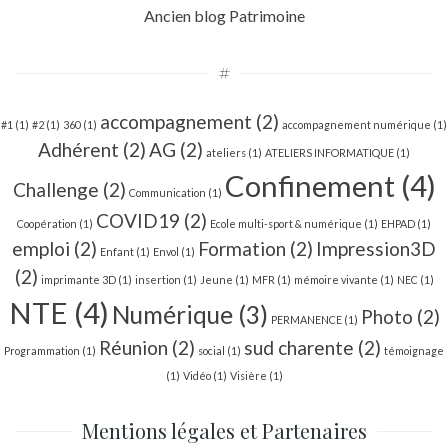
Ancien blog Patrimoine
#
accompagnement
(2)
#1
(1)
#2
(1)
360
(1)
accompagnement numérique
(1)
Adhérent
(2)
AG
(2)
ateliers
(1)
ATELIERS INFORMATIQUE
(1)
Confinement
(4)
Challenge
(2)
Communication
(1)
COVID19
(2)
Coopération
(1)
Ecole multi-sport & numérique
(1)
EHPAD
(1)
emploi
(2)
Formation
(2)
Impression3D
Enfant
(1)
Envol
(1)
(2)
imprimante 3D
(1)
insertion
(1)
Jeune
(1)
MFR
(1)
mémoire vivante
(1)
NEC
(1)
NTE
(4)
Numérique
(3)
Photo
(2)
PERMANENCE
(1)
Réunion
(2)
sud charente
(2)
Programmation
(1)
social
(1)
témoignage
(1)
Vidéo
(1)
Visière
(1)
Mentions légales et Partenaires